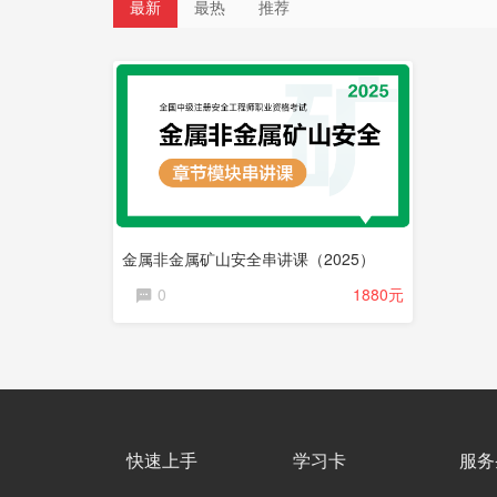
最新
最热
推荐
直
播
课
程
金属非金属矿山安全串讲课（2025）
0
1880元
快速上手
学习卡
服务