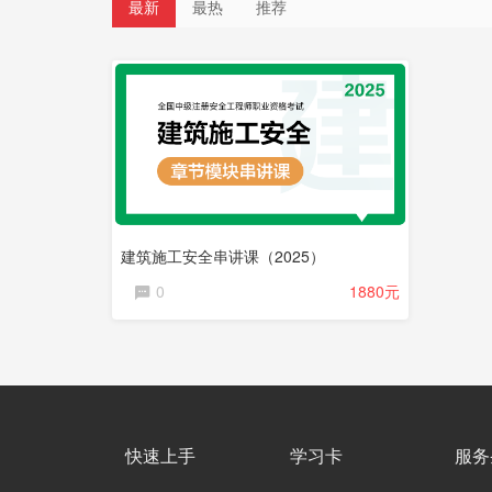
最新
最热
推荐
直
播
课
程
建筑施工安全串讲课（2025）
0
1880元
快速上手
学习卡
服务