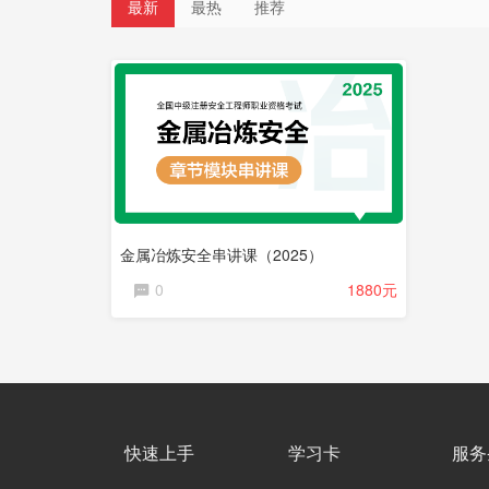
最新
最热
推荐
直
播
课
程
金属冶炼安全串讲课（2025）
0
1880元
快速上手
学习卡
服务