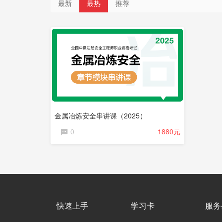
最新
最热
推荐
直
播
课
程
金属冶炼安全串讲课（2025）
0
1880元
快速上手
学习卡
服务