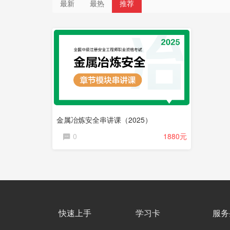
最新
最热
推荐
直
播
课
程
金属冶炼安全串讲课（2025）
0
1880元
快速上手
学习卡
服务