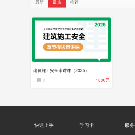
最新
最热
推荐
直
播
课
程
建筑施工安全串讲课（2025）
0
1880元
快速上手
学习卡
服务