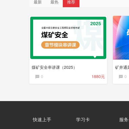
最新
最热
推荐
直
播
已
课
完
程
结
试
看
煤矿安全串讲课（2025）
矿井通
0
1880元
0
快速上手
学习卡
服务