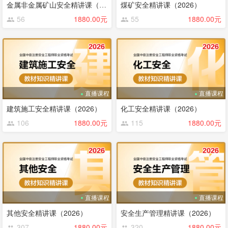
金属非金属矿山安全精讲课（2026）
煤矿安全精讲课（2026）
56
1880.00元
55
1880.00元
直播课程
直播课程
建筑施工安全精讲课（2026）
化工安全精讲课（2026）
106
1880.00元
115
1880.00元
直播课程
直播课程
其他安全精讲课（2026）
安全生产管理精讲课（2026）
307
1880.00元
320
1880.00元