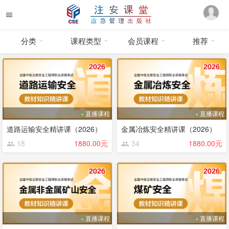
分类
课程类型
会员课程
推荐
直播课程
直播课程
道路运输安全精讲课（2026）
金属冶炼安全精讲课（2026）
18
1880.00元
34
1880.00元
直播课程
直播课程