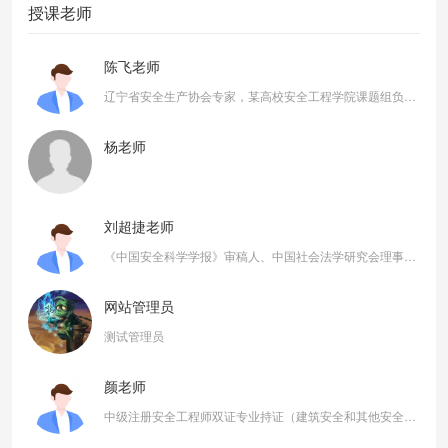
授课老师
陈飞老师
辽宁省安全生产协会专家，某高校安全工程学院课题组负责人，毕业于985大学安全工程专业，拥有多年企业安全、消防、职业卫生现场管理经验。现为某高校安全工程教研室专业教师，课题组负责人。
杨老师
刘超捷老师
《中国安全科学学报》审稿人、中国社会法学研究会理事、江苏省社会法学研究会副会长、中国安全生产法律与政策研究中心主任、中国矿业大学人文学院法学教授。主持与职业安全卫生法律与政策有关的国家社科基金项目、国家软科学项目等国家级课题3项；教育部规划基金项目、司法部国家法治与法学理论研究项目、江苏省社科基金项目等省部级课题4项；参与国家安全生产监督管理总局等省部级科研课题6项；曾应邀参与《中华人民共和国安全生产法》、《煤矿安全规程》等法律法规的修改、修订工作，个人研究成果被写进法条。
网站管理员
测试管理员
颜老师
中级注册安全工程师双证专业持证（建筑安全和其他安全），曾任BAT内部企业端安全领域事业部负责人。10余年大型企业安全生产管理工作，3年生产制造企业安全管理经验，5年建设工程项目安全管理经验。培训学员超万人，熟悉职业健康安全管理体系，安全生产标准化体系，EHS体系建设等。